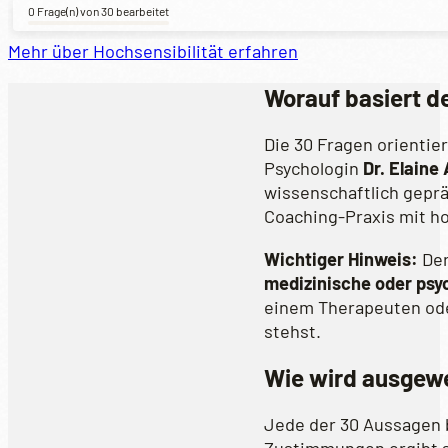
0 Frage(n) von 30 bearbeitet
Mehr über Hochsensibilität erfahren
Worauf basiert d
Die 30 Fragen orientie
Psychologin
Dr. Elaine
wissenschaftlich gepr
Coaching-Praxis mit ho
Wichtiger Hinweis:
Der
medizinische oder psy
einem Therapeuten ode
stehst.
Wie wird ausgew
Jede der 30 Aussagen 
Zustimmungen ergibt s