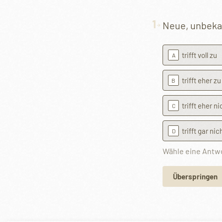
1
Neue, unbeka
trifft voll zu
A
trifft eher zu
B
trifft eher ni
C
Alternative:
trifft gar nic
D
Wähle eine Antw
Überspringen