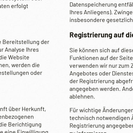
Datenspeicherung entfäl
aten erfolgt
Ihres Anliegens). Zwing
insbesondere gesetzlich
Registrierung auf d
e Bereitstellung der
r Analyse Ihres
Sie können sich auf dies
die Website
Funktionen auf der Seit
nen, werden die
verwenden wir nur zum 
estellungen oder
Angebotes oder Dienstes, 
der Registrierung abgef
angegeben werden. Ander
ablehnen.
nft über Herkunft,
Für wichtige Änderunge
nenbezogenen
technisch notwendigen Ä
die Berichtigung
Registrierung angegebe
e eine Einwilligung