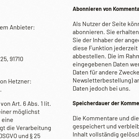
Abonnieren von Komment
Als Nutzer der Seite k
dem Anbieter:
abonnieren. Sie erhalten
Sie der Inhaber der ang
diese Funktion jederzeit 
abbestellen. Die im Ra
25, 91710
eingegebenen Daten werd
Daten für andere Zwecke 
Newsletterbestellung) an
von Hetzner:
Daten jedoch bei uns.
.
n Art. 6 Abs. 1 lit.
Speicherdauer der Komme
einer möglichst
Die Kommentare und die
 eine
gespeichert und verblei
gt die Verarbeitung
Inhalt vollständig gelö
a DSGVO und § 25