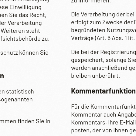
zu informieren.
ese Einwilligung
Die Verarbeitung der be
ben Sie das Recht,
erfolgt zum Zwecke der 
er Verarbeitung
begründeten Nutzungsver
 Weiteren steht
Verträge (Art. 6 Abs. 1 lit
fsichtsbehörde zu.
Die bei der Registrierun
nschutz können Sie
gespeichert, solange Sie
werden anschließend gel
rn
bleiben unberührt.
Kommentar­funktion 
n statistisch
 sogenannten
Für die Kommentarfunkti
Kommentar auch Angaben
ammen finden Sie in
Kommentars, Ihre E-Mail
posten, der von Ihnen g