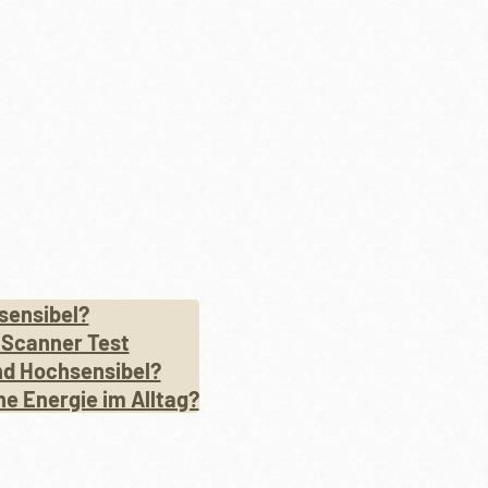
sensibel?
 Scanner Test
nd Hochsensibel?
ne Energie im Alltag?