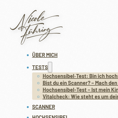
ÜBER MICH
TESTS
Hochsensibel‑Test: Bin ich hoch
Bist du ein Scanner? – Mach den
Hochsensibel-Test – Ist mein Ki
Vitalcheck: Wie steht es um dei
SCANNER
HOCHSENSIBEL