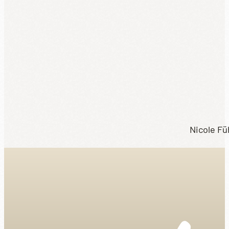
Nicole Fü