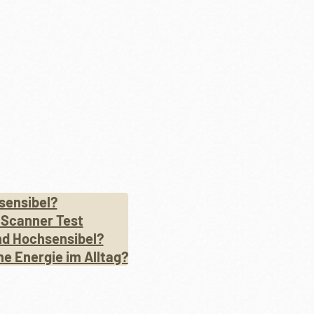
sensibel?
 Scanner Test
nd Hochsensibel?
ne Energie im Alltag?