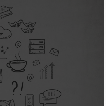
seitigkeit bewusst
st