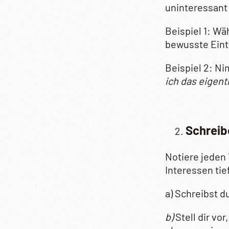
uninteressant
Beispiel 1: W
bewusste Eint
Beispiel 2: Ni
ich das eigentl
Schreib
Notiere jeden 
Interessen tie
a) Schreibst d
b)
Stell dir vo