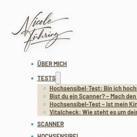
ÜBER MICH
TESTS
Hochsensibel‑Test: Bin ich hoch
Bist du ein Scanner? – Mach den
Hochsensibel-Test – Ist mein Ki
Vitalcheck: Wie steht es um dei
SCANNER
HOCHSENSIBEL