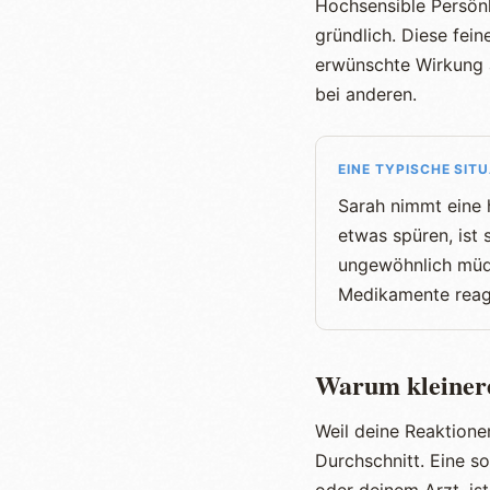
Hochsensible Persön
gründlich. Diese fei
erwünschte Wirkung a
bei anderen.
EINE TYPISCHE SIT
Sarah nimmt eine 
etwas spüren, ist 
ungewöhnlich müde
Medikamente reagi
Warum kleinere
Weil deine Reaktionen
Durchschnitt. Eine s
oder deinem Arzt, is