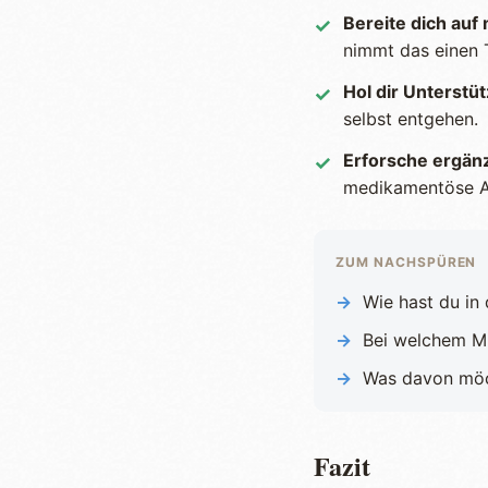
Bereite dich auf
✓
nimmt das einen 
Hol dir Unterstü
✓
selbst entgehen.
Erforsche ergä
✓
medikamentöse An
ZUM NACHSPÜREN
→
Wie hast du in
→
Bei welchem Mit
→
Was davon möc
Fazit