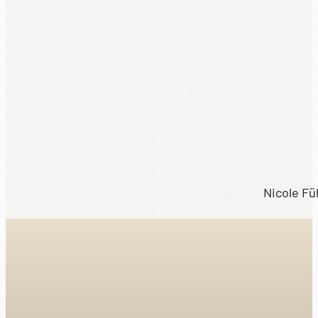
Nicole Fü