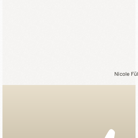
Nicole Fü