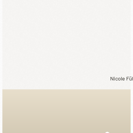
Nicole Fü