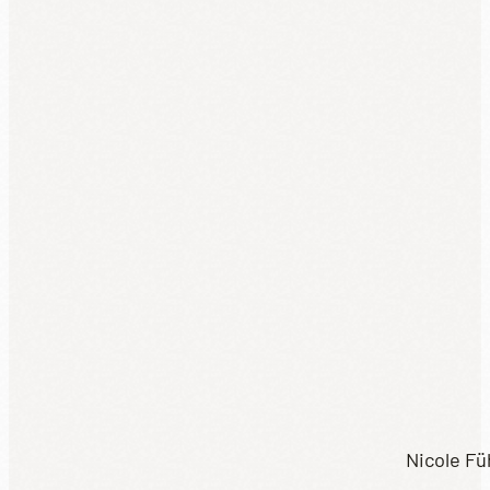
Nicole Fü