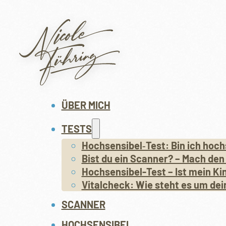
ÜBER MICH
TESTS
Hochsensibel‑Test: Bin ich hoch
Bist du ein Scanner? – Mach den
Hochsensibel-Test – Ist mein Ki
Vitalcheck: Wie steht es um dei
SCANNER
HOCHSENSIBEL