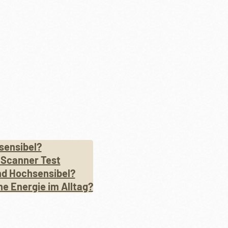
sensibel?
 Scanner Test
nd Hochsensibel?
ne Energie im Alltag?