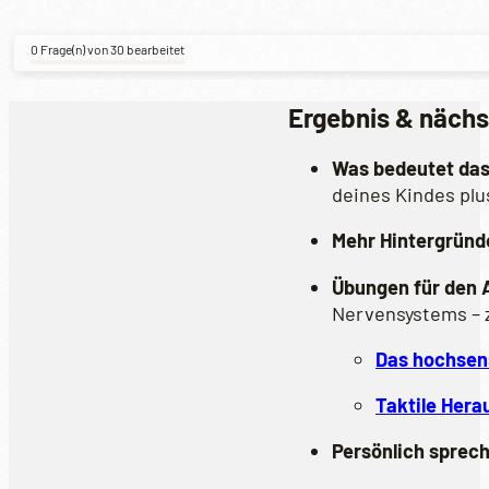
0 Frage(n) von 30 bearbeitet
Ergebnis & nächs
Was bedeutet das
deines Kindes pl
Mehr Hintergründ
Übungen für den A
Nervensystems – z
Das hochsen
Taktile Hera
Persönlich sprec