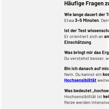
Häufige Fragen z
Wie lange dauert der T
Etwa
3–5 Minuten
. Dei
Ist der Test wissensch
Er orientiert sich an
an
Einschätzung
.
Was bringt mir das Er
Du verstehst besser, w
Bin ich danach auf mic
Nein. Du kannst ein
ko
Hochsensibilität
weiter
Was bedeutet „hochse
Hochsensibilität ist
ke
Reize werden intensive