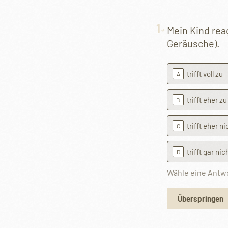
1
Mein Kind reag
Geräusche).
trifft voll zu
A
trifft eher zu
B
trifft eher ni
Alternative:
C
trifft gar nic
D
Wähle eine Antw
Überspringen