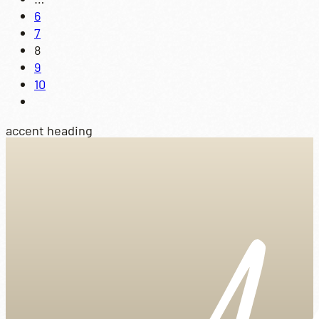
6
7
8
9
10
accent heading